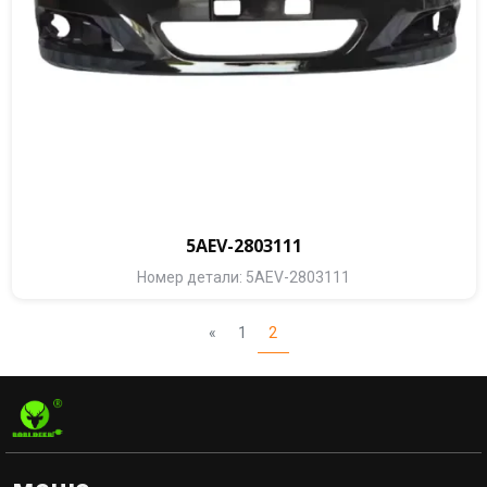
5AEV-2803111
Номер детали: 5AEV-2803111
«
1
2