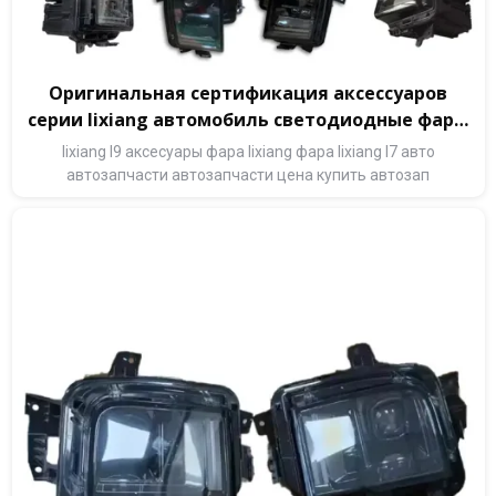
Оригинальная сертификация аксессуаров
серии lixiang автомобиль светодиодные фары
для автомобиля
lixiang l9 аксесуары фара lixiang фара lixiang l7 авто
автозапчасти автозапчасти цена купить автозап