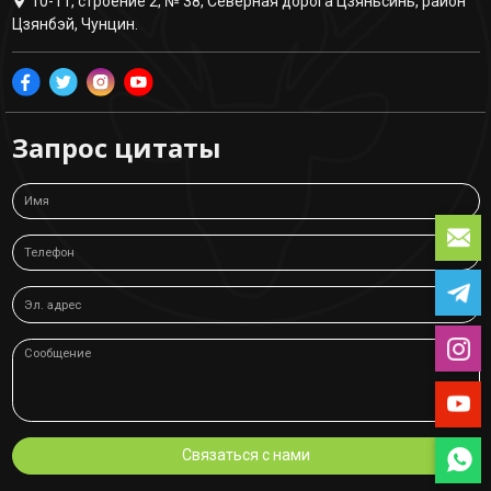
10-11, строение 2, № 38, Северная дорога Цзяньсинь, район
Цзянбэй, Чунцин.
Запрос цитаты
Связаться с нами