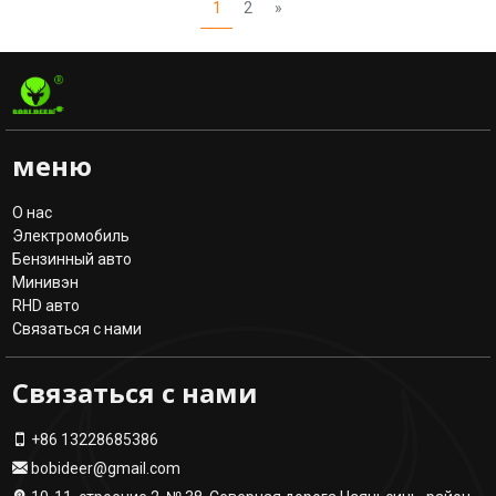
1
2
»
меню
О нас
Электромобиль
Бензинный авто
Минивэн
RHD авто
Связаться с нами
Связаться с нами
+86 13228685386
bobideer@gmail.com