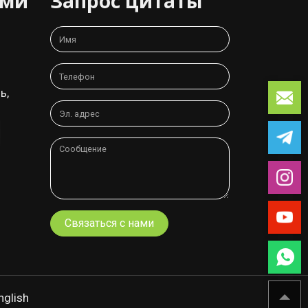
ами
Запрос цитаты
ь,
Связаться с нами
nglish