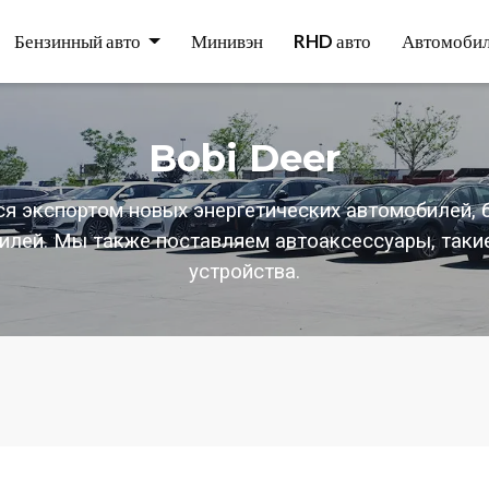
Бензинный авто
Минивэн
RHD авто
Автомобил
Bobi Deer
я экспортом новых энергетических автомобилей, 
лей. Мы также поставляем автоаксессуары, таки
устройства.