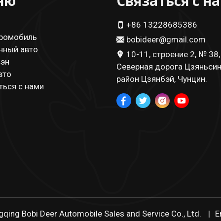
ню
Связаться с н
+86 13228685386
ромобиль
bobideer@gmail.com
нный авто
10-11, строение 2, № 38,
эн
Северная дорога Цзяньсин
вто
район Цзянбэй, Чунцин.
ться с нами
qing Bobi Deer Automobile Sales and Service Co., Ltd.
E