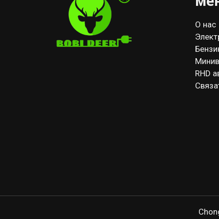
ме
О нас
Элект
Бензи
Минив
RHD а
Связа
Chong