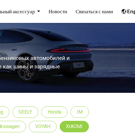
ьный аксессуар
Новости
Связаться с нами
Eng
бензиновых автомобилей и
е как шины и зарядные
ng
GEELY
Honda
IM
lkswagen
VOYAH
XIAOMI