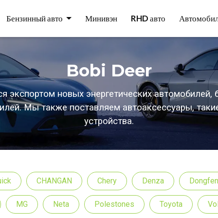
Бензинный авто
Минивэн
RHD авто
Автомобил
Bobi Deer
я экспортом новых энергетических автомобилей, 
лей. Мы также поставляем автоаксессуары, таки
устройства.
uick
CHANGAN
Chery
Denza
Dongfe
MG
Neta
Polestones
Toyota
Vo