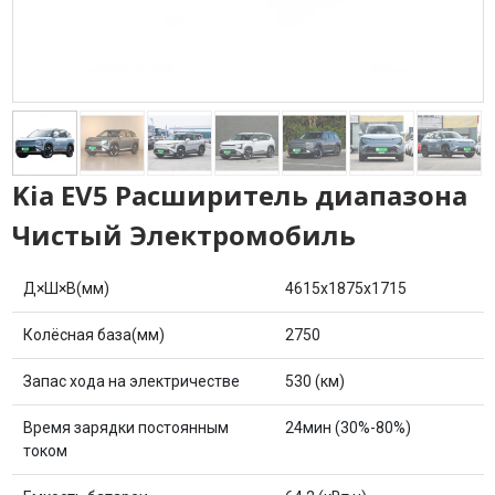
Kia EV5 Расширитель диапазона
Чистый Электромобиль
Д×Ш×В(мм)
4615x1875x1715
Колёсная база(мм)
2750
Запас хода на электричестве
530 (км)
Время зарядки постоянным
24мин (30%-80%)
током